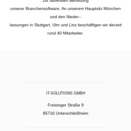
zur
laufenden Betreuung
unserer Branchen
software. An unserem Hauptsitz München
u
nd den
Nie
der
–
lass
ungen
in Stuttgart, Ulm und Linz beschäftigen wir derzeit
rund 40 Mitarbeiter.
IT-SOLUTIONS GMBH
Freisinger Straße 9
85716 Unterschleißheim